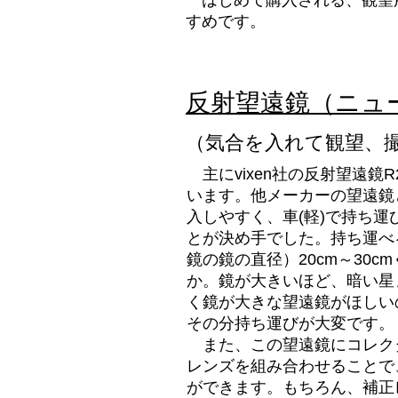
はじめて購入される、観望
すめです。
反射望遠鏡（ニュ
（気合を入れて観望、
主にvixen社の反射望遠鏡R
います。他メーカーの望遠鏡
入しやすく、車(軽)で持ち
とが決め手でした。持ち運べ
鏡の鏡の直径）20cm～30c
か。鏡が大きいほど、暗い星
く鏡が大きな望遠鏡がほしい
その分持ち運びが大変です。
また、この望遠鏡にコレクタ
レンズを組み合わせることで
ができます。もちろん、補正