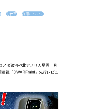
力
お仕事
利用について
ドロメダ銀河や北アメリカ星雲、月
望遠鏡
「DWARFmini」先行レビュ