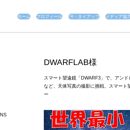
ホーム
プロフィール
PR・タイアップ
メディア協
DWARFLAB様
スマート望遠鏡「DWARF3」で、アン
など、天体写真の撮影に挑戦、
スマート
ー
NS